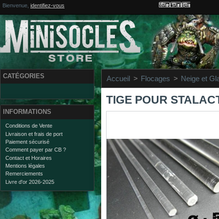
Votre compte
Bienvenue,
identifiez-vous
CATÉGORIES
Accueil
>
Flocages
>
Neige et Gl
TIGE POUR STALAC
INFORMATIONS
Conditions de Vente
Livraison et frais de port
Paiement sécurisé
Comment payer par CB ?
Contact et Horaires
Mentions légales
Remerciements
Livre d'or 2026-2025