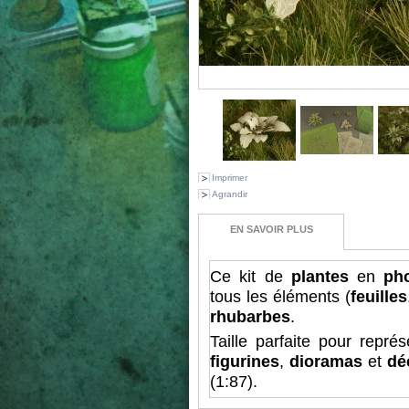
Imprimer
Agrandir
EN SAVOIR PLUS
Ce kit de
plantes
en
pho
tous les éléments (
feuilles
rhubarbes
.
Taille
parfaite pour repré
figurines
,
dioramas
et
dé
(1:87).