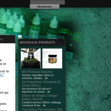
mL)
NOUVEAUX PRODUITS
e,
ée et
voir la
Mini Roseaux Naturels
IC"
Herbes naturelles triées et
séchées, idéales...
Set Tranchées / Grimdark 28-
32mm (50mL)
e
Set d'environ 45 décors*
imprimés en résine...
ml qui
Débris de villages (Village
Debris, 300 ml)
Contient environ 300ml, mélange
 pots
composé d'une...
Tranchées (The trenches, 300