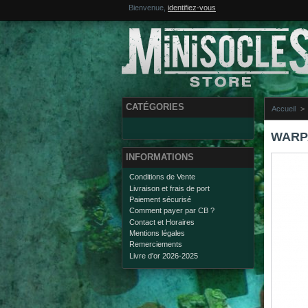
Bienvenue,
identifiez-vous
CATÉGORIES
Accueil
>
WARPA
INFORMATIONS
Conditions de Vente
Livraison et frais de port
Paiement sécurisé
Comment payer par CB ?
Contact et Horaires
Mentions légales
Remerciements
Livre d'or 2026-2025