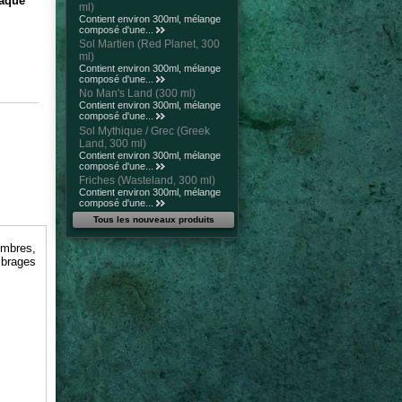
haque
ml)
Contient environ 300ml, mélange
composé d'une...
Sol Martien (Red Planet, 300
ml)
Contient environ 300ml, mélange
composé d'une...
No Man's Land (300 ml)
Contient environ 300ml, mélange
composé d'une...
Sol Mythique / Grec (Greek
Land, 300 ml)
Contient environ 300ml, mélange
composé d'une...
Friches (Wasteland, 300 ml)
Contient environ 300ml, mélange
composé d'une...
Tous les nouveaux produits
mbres,
mbrages