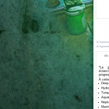
Imprimer
Agrandir
EN 
*La 
éclairc
progres
À cette
Deep
Hydr
Turqu
Aqua
Nept
Marin