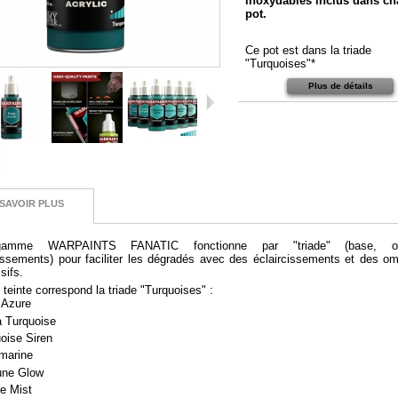
inoxydables inclus dans c
pot.
Ce pot
est dans la triade
"Turquoises"*
Plus de détails
SAVOIR PLUS
gamme WARPAINTS FANATIC fonctionne par "triade"
(base, o
issements)
pour faciliter les dégradés avec des éclaircissements et des o
sifs.
 teinte correspond la triade "Turquoises" :
 Azure
a Turquoise
oise Siren
marine
une Glow
e Mist