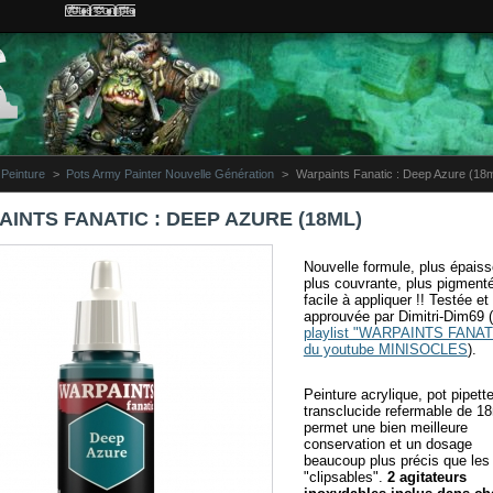
Votre compte
Peinture
>
Pots Army Painter Nouvelle Génération
>
Warpaints Fanatic : Deep Azure (18
INTS FANATIC : DEEP AZURE (18ML)
Nouvelle formule, plus épaiss
plus couvrante, plus pigment
facile à appliquer !! Testée et
approuvée par Dimitri-Dim69 (
playlist "WARPAINTS FANAT
du youtube MINISOCLES
).
Peinture acrylique, pot pipett
transclucide refermable de 18
permet une bien meilleure
conservation et un dosage
beaucoup plus précis que les
"clipsables".
2 agitateurs