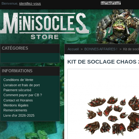
Votre compte
Bienvenue,
identifiez-vous
CATÉGORIES
Accueil
>
BONNES AFFAIRES !
>
Kit de so
KIT DE SOCLAGE CHAOS 
INFORMATIONS
Conditions de Vente
Livraison et frais de port
Paiement sécurisé
Comment payer par CB ?
Contact et Horaires
Mentions légales
Remerciements
Livre d'or 2026-2025