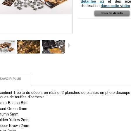
détaillée ici
et des exe
d'utilisation
dans cette vidéo
Plus de détails
SAVOIR PLUS
contient 1 boite de décors en résine, 2 planches de plantes en photo-découpe
aques de touffes d'herbes :
cks Basing Bits
ixed Green 6mm
utumn 5mm
olden Yellow 2mm
opper Brown 2mm