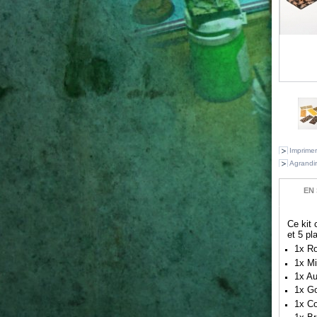
Imprimer
Agrandir
EN 
Ce kit 
et 5 pl
1x Ro
1x M
1x A
1x G
1x C