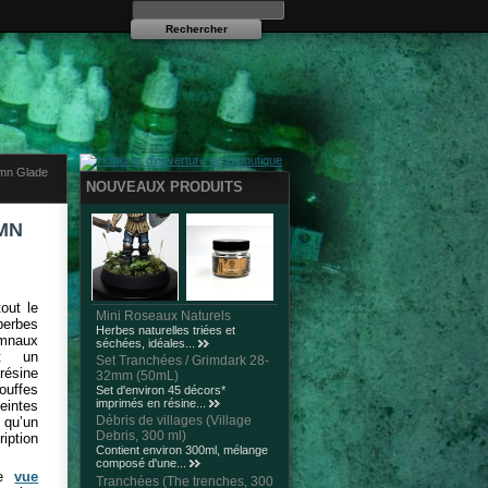
umn Glade
NOUVEAUX PRODUITS
MN
out le
Mini Roseaux Naturels
perbes
Herbes naturelles triées et
omnaux
séchées, idéales...
nt un
Set Tranchées / Grimdark 28-
résine
32mm (50mL)
ouffes
Set d'environ 45 décors*
imprimés en résine...
eintes
Débris de villages (Village
 qu’un
Debris, 300 ml)
ription
Contient environ 300ml, mélange
composé d'une...
ne
vue
Tranchées (The trenches, 300