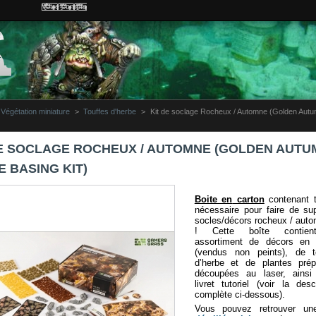
Votre compte
Végétation miniature
>
Touffes d'herbe
>
Kit de soclage Rocheux / Automne (Golden Aut
DE SOCLAGE ROCHEUX / AUTOMNE (GOLDEN AUTU
 BASING KIT)
Boite en
carton
contenant t
nécessaire pour faire de su
socles/décors rocheux / aut
!
Cette boîte contie
assortiment de décors en 
(vendus non peints), de t
d’herbe et de plantes prép
découpées au laser, ainsi
livret tutoriel (voir la desc
complète ci-dessous).
Vous pouvez retrouver u