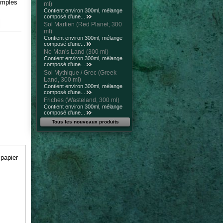
mples
ml)
.
Contient environ 300ml, mélange
composé d'une...
Sol Martien (Red Planet, 300
ml)
Contient environ 300ml, mélange
composé d'une...
No Man's Land (300 ml)
Contient environ 300ml, mélange
composé d'une...
Sol Mythique / Grec (Greek
Land, 300 ml)
Contient environ 300ml, mélange
composé d'une...
Friches (Wasteland, 300 ml)
Contient environ 300ml, mélange
composé d'une...
Tous les nouveaux produits
 papier